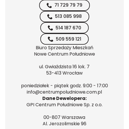
71 729 79 79
513 085 998
514 187 670
509 559 121
Biuro Sprzedaży Mieszkań
Nowe Centrum Południowe
ul. Gwiaździsta 16 lok. 7
53-413 Wrocław
poniedziałek - piątek godz. 9:00 - 17:00
info@centrumpoludniowe.com.pl
Dane Dewelopera:
GPI Centrum Południowe Sp. z o.o.
00-807 Warszawa
Al. Jerozolimskie 96