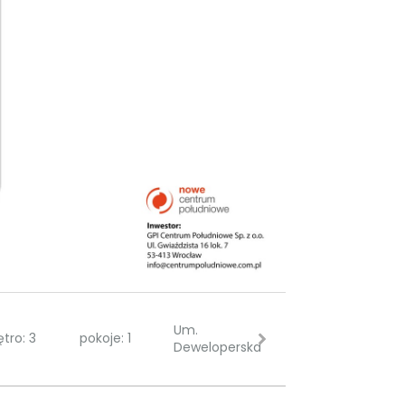
Um.
ętro: 3
pokoje: 1
Deweloperska