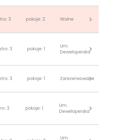
tro: 3
pokoje: 2
Wolne
Um.
ętro: 3
pokoje: 1
Deweloperska
ętro: 3
pokoje: 1
Zarezerwowane
Um.
ro: 3
pokoje: 1
Deweloperska
Um.