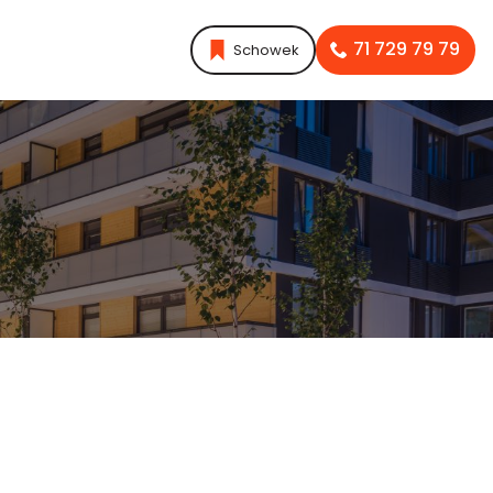
71 729 79 79
Schowek