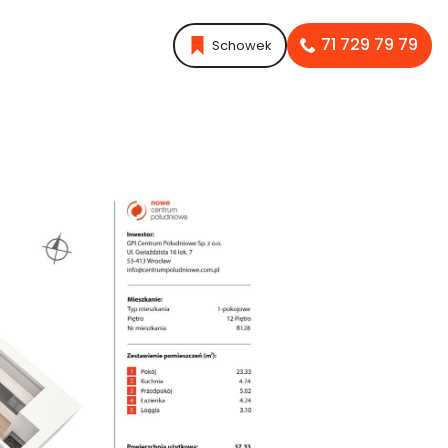
71 729 79 79
Schowek