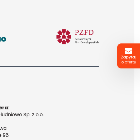
Zapytaj
o ofertę
era:
udniowe Sp. z o.o.
awa
e 96