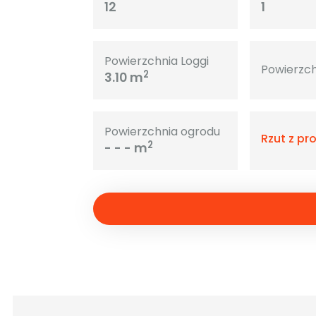
12
1
Powierzchnia Loggi
Powierzch
2
3.10 m
Powierzchnia ogrodu
Rzut z pr
2
- - - m