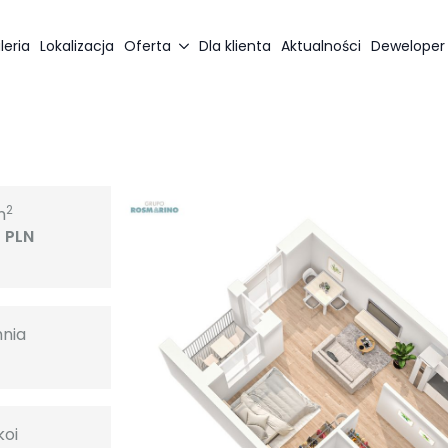
leria
Lokalizacja
Oferta
Dla klienta
Aktualności
Deweloper
2
m
 PLN
hnia
2
koi