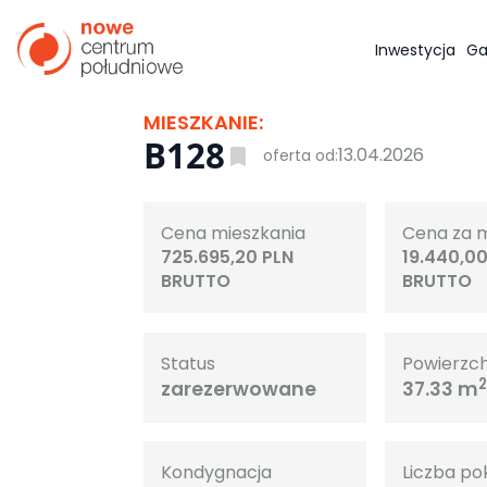
Inwestycja
Ga
MIESZKANIE:
B128
13.04.2026
oferta od:
Cena mieszkania
Cena za 
725.695,20 PLN
19.440,00
BRUTTO
BRUTTO
Status
Powierzc
zarezerwowane
37.33 m
Kondygnacja
Liczba po