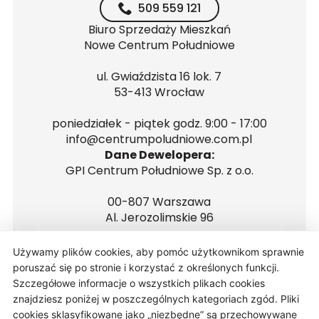
509 559 121
Biuro Sprzedaży Mieszkań
Nowe Centrum Południowe
ul. Gwiaździsta 16 lok. 7
53-413 Wrocław
poniedziałek - piątek godz. 9:00 - 17:00
info@centrumpoludniowe.com.pl
Dane Dewelopera:
GPI Centrum Południowe Sp. z o.o.
00-807 Warszawa
Al. Jerozolimskie 96
NIP 5272681560
Używamy plików cookies, aby pomóc użytkownikom sprawnie
REGON 146223646
poruszać się po stronie i korzystać z określonych funkcji.
Szczegółowe informacje o wszystkich plikach cookies
znajdziesz poniżej w poszczególnych kategoriach zgód. Pliki
cookies sklasyfikowane jako „niezbędne” są przechowywane