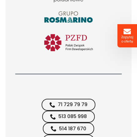
Zapytaj
o ofertę
71 729 79 79
513 085 998
514 187 670