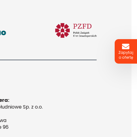
Zapytaj
o ofertę
era:
udniowe Sp. z o.o.
awa
e 96