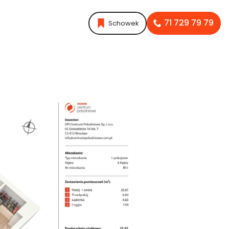
71 729 79 79
Schowek