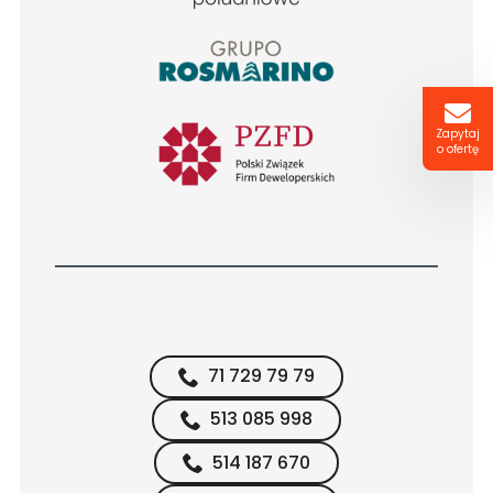
Zapytaj
o ofertę
71 729 79 79
513 085 998
514 187 670