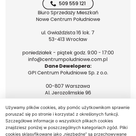
509 559 121
Biuro Sprzedaży Mieszkań
Nowe Centrum Południowe
ul. Gwiaździsta 16 lok. 7
53-413 Wrocław
poniedziałek - piątek godz. 9:00 - 17:00
info@centrumpoludniowe.com.pl
Dane Dewelopera:
GPI Centrum Południowe Sp. z o.o.
00-807 Warszawa
Al. Jerozolimskie 96
NIP 5272681560
Używamy plików cookies, aby pomóc użytkownikom sprawnie
REGON 146223646
poruszać się po stronie i korzystać z określonych funkcji.
Szczegółowe informacje o wszystkich plikach cookies
znajdziesz poniżej w poszczególnych kategoriach zgód. Pliki
cookies sklasyfikowane jako „niezbędne” są przechowywane