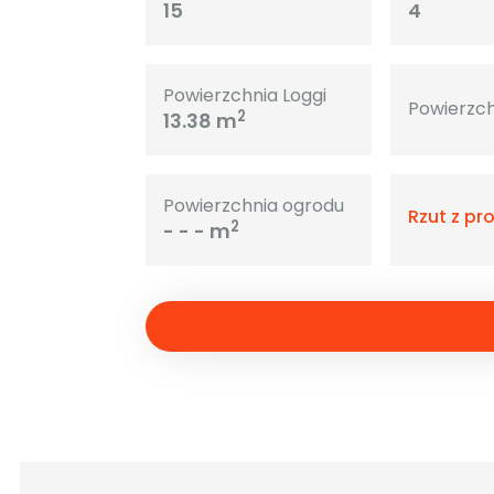
15
4
Powierzchnia Loggi
Powierzch
2
13.38 m
Powierzchnia ogrodu
Rzut z pr
2
- - - m