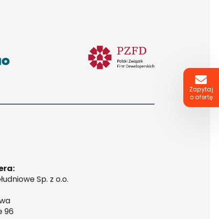
Zapytaj
o ofertę
era:
udniowe Sp. z o.o.
awa
e 96