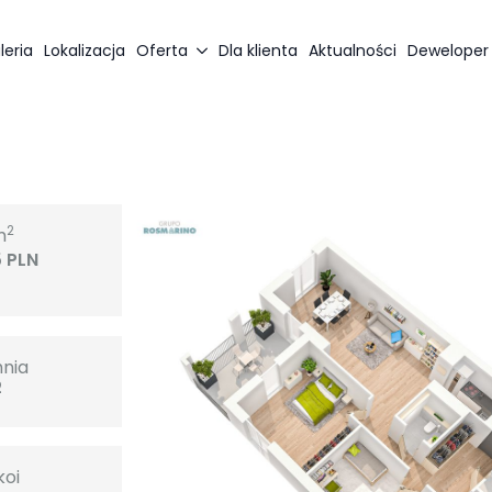
leria
Lokalizacja
Oferta
Dla klienta
Aktualności
Deweloper
2
m
5 PLN
hnia
2
koi