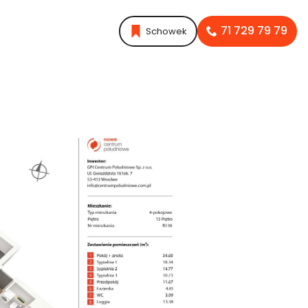
71 729 79 79
Schowek