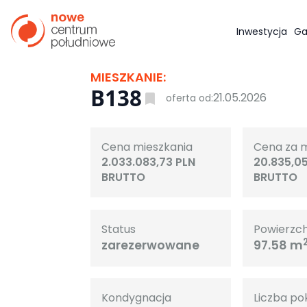
Inwestycja
Ga
MIESZKANIE:
B138
21.05.2026
oferta od:
Cena mieszkania
Cena za 
2.033.083,73 PLN
20.835,0
BRUTTO
BRUTTO
Status
Powierzc
zarezerwowane
97.58 m
Kondygnacja
Liczba po