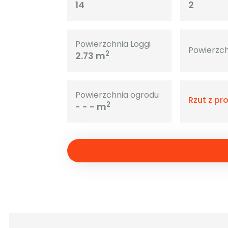
14
2
Powierzchnia Loggi
Powierzch
2
2.73 m
Powierzchnia ogrodu
Rzut z pr
2
- - - m