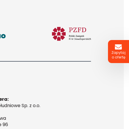
Zapytaj
o ofertę
era:
udniowe Sp. z o.o.
awa
e 96