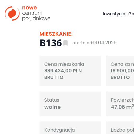
Inwestycja
Ga
MIESZKANIE:
B136
13.04.2026
oferta od:
Cena mieszkania
Cena za 
889.434,00 PLN
18.900,00
BRUTTO
BRUTTO
Status
Powierzc
wolne
47.06 m
Kondygnacja
Liczba po