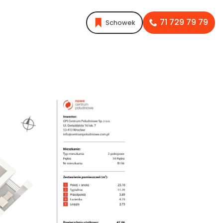
71 729 79 79
Schowek