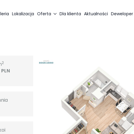
leria
Lokalizacja
Oferta
Dla klienta
Aktualności
Deweloper
2
m
 PLN
hnia
2
koi