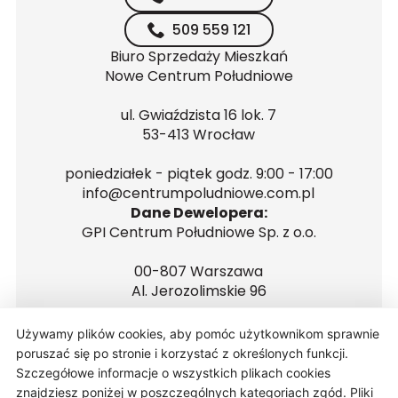
509 559 121
Biuro Sprzedaży Mieszkań
Nowe Centrum Południowe
ul. Gwiaździsta 16 lok. 7
53-413 Wrocław
poniedziałek - piątek godz. 9:00 - 17:00
info@centrumpoludniowe.com.pl
Dane Dewelopera:
GPI Centrum Południowe Sp. z o.o.
00-807 Warszawa
Al. Jerozolimskie 96
NIP 5272681560
Używamy plików cookies, aby pomóc użytkownikom sprawnie
REGON 146223646
poruszać się po stronie i korzystać z określonych funkcji.
Szczegółowe informacje o wszystkich plikach cookies
znajdziesz poniżej w poszczególnych kategoriach zgód. Pliki