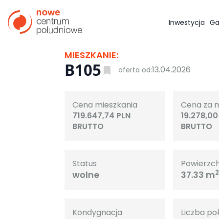
Inwestycja
Ga
MIESZKANIE:
B105
13.04.2026
oferta od:
Cena mieszkania
Cena za 
719.647,74 PLN
19.278,00
BRUTTO
BRUTTO
Status
Powierzc
wolne
37.33 m
Kondygnacja
Liczba po