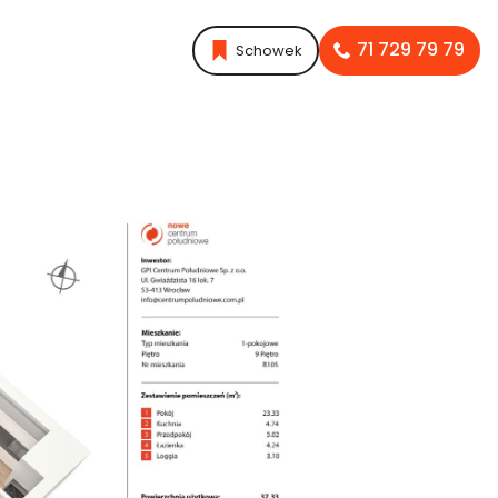
71 729 79 79
Schowek