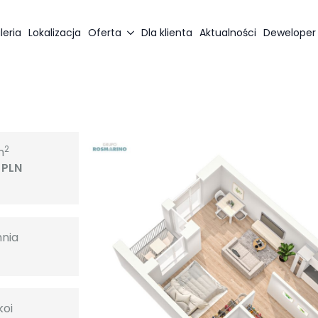
leria
Lokalizacja
Oferta
Dla klienta
Aktualności
Deweloper
2
m
 PLN
hnia
2
koi