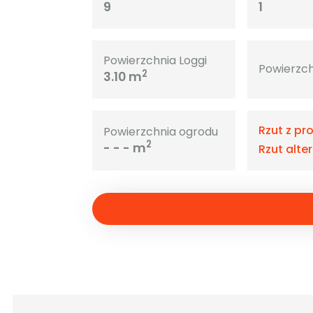
9
1
Powierzchnia Loggi
Powierzch
2
3.10 m
Rzut z pr
Powierzchnia ogrodu
2
- - - m
Rzut alte