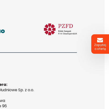
Zapytaj
o ofertę
era:
udniowe Sp. z o.o.
awa
e 96