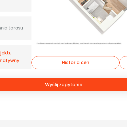
nia tarasu
ojektu
rnatywny
Historia cen
Wyślij zapytanie