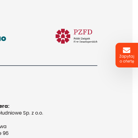
Zapytaj
o ofertę
era:
udniowe Sp. z o.o.
awa
e 96