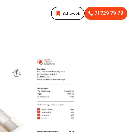
71 729 79 79
Schowek