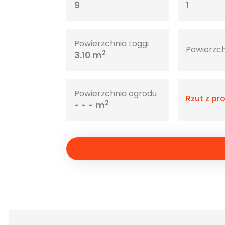
9
1
Powierzchnia Loggi
Powierzch
2
3.10 m
Powierzchnia ogrodu
Rzut z pr
2
- - - m