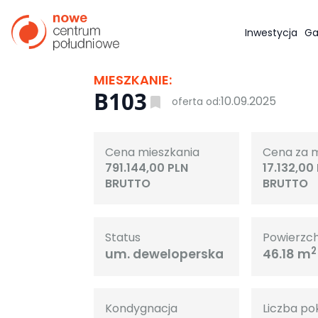
Inwestycja
Ga
MIESZKANIE:
B103
10.09.2025
oferta od:
Cena mieszkania
Cena za 
791.144,00 PLN
17.132,00
BRUTTO
BRUTTO
Status
Powierzc
2
um. deweloperska
46.18 m
Kondygnacja
Liczba po