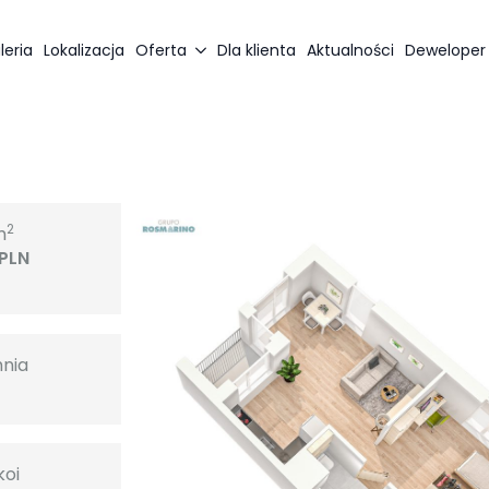
leria
Lokalizacja
Oferta
Dla klienta
Aktualności
Deweloper
2
m
 PLN
hnia
koi