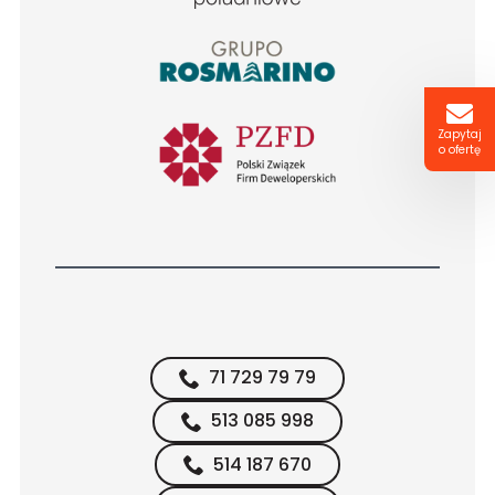
Zapytaj
o ofertę
71 729 79 79
513 085 998
514 187 670