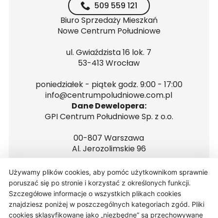
509 559 121
Biuro Sprzedaży Mieszkań
Nowe Centrum Południowe
ul. Gwiaździsta 16 lok. 7
53-413 Wrocław
poniedziałek - piątek godz. 9:00 - 17:00
info@centrumpoludniowe.com.pl
Dane Dewelopera:
GPI Centrum Południowe Sp. z o.o.
00-807 Warszawa
Al. Jerozolimskie 96
NIP 5272681560
Używamy plików cookies, aby pomóc użytkownikom sprawnie
REGON 146223646
poruszać się po stronie i korzystać z określonych funkcji.
Szczegółowe informacje o wszystkich plikach cookies
znajdziesz poniżej w poszczególnych kategoriach zgód. Pliki
cookies sklasyfikowane jako „niezbędne” są przechowywane