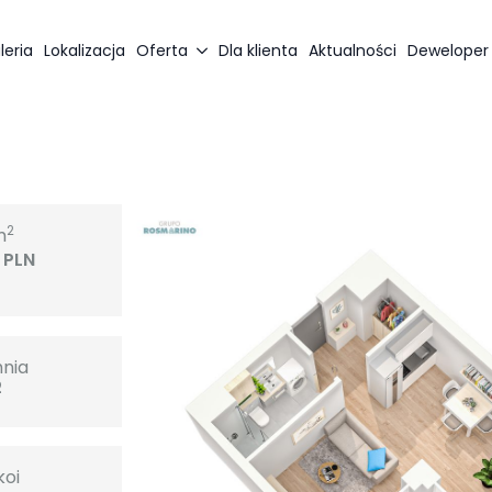
leria
Lokalizacja
Oferta
Dla klienta
Aktualności
Deweloper
2
m
 PLN
hnia
2
koi