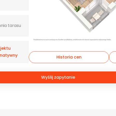
nia tarasu
ojektu
rnatywny
Historia cen
Wyślij zapytanie