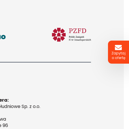
Zapytaj
o ofertę
era:
udniowe Sp. z o.o.
awa
e 96