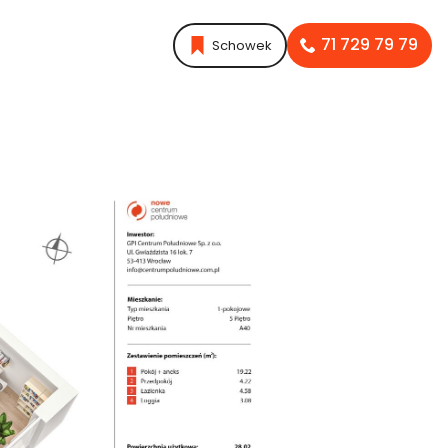
71 729 79 79
Schowek