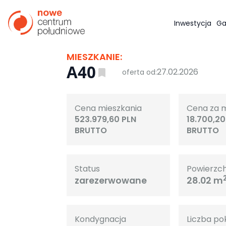
Inwestycja
Ga
MIESZKANIE:
A40
27.02.2026
oferta od:
Cena mieszkania
Cena za 
523.979,60 PLN
18.700,20
BRUTTO
BRUTTO
Status
Powierzc
zarezerwowane
28.02 m
Kondygnacja
Liczba po