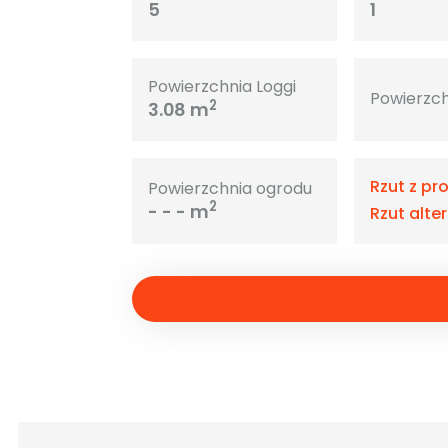
5
1
Powierzchnia Loggi
Powierzch
2
3.08 m
Rzut z pr
Powierzchnia ogrodu
2
- - - m
Rzut alte